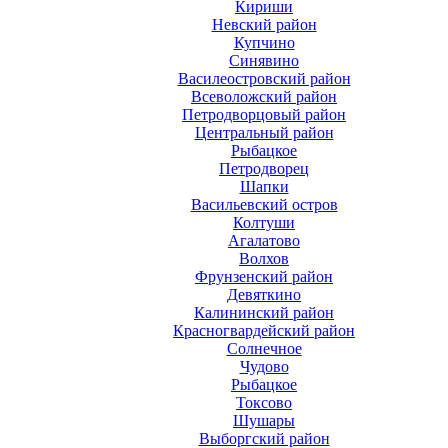
Кириши
Невский район
Купчино
Синявино
Василеостровский район
Всеволожский район
Петродворцовый район
Центральный район
Рыбацкое
Петродворец
Шапки
Васильевский остров
Колтуши
Агалатово
Волхов
Фрунзенский район
Девяткино
Калининский район
Красногвардейский район
Солнечное
Чудово
Рыбацкое
Токсово
Шушары
Выборгский район