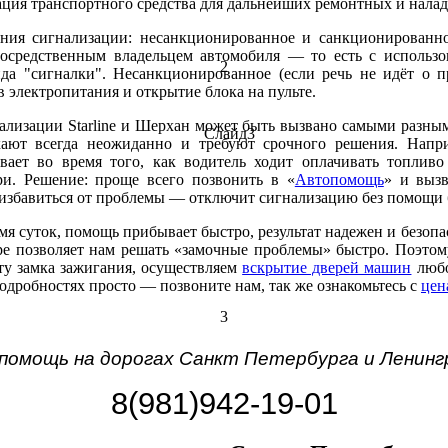
ация транспортного средства для дальнейших ремонтных и налад
ения сигнализации: несанкционированное и санкционирован
осредственным владельцем автомобиля — то есть с использо
2
ида "сигналки". Несанкционированное (если речь не идёт о 
 электропитания и открытие блока на пульте.
лизации Starline и Шерхан может быть вызвано самыми разны
Слайд3
ают всегда неожиданно и требуют срочного решения. Наприм
вает во время того, как водитель ходит оплачивать топливо
ри. Решение: проще всего позвонить в «
Автопомощь
» и вызв
збавиться от проблемы — отключит сигнализацию без помощи 
мя суток, помощь прибывает быстро, результат надежен и безопас
ре позволяет нам решать «замочные проблемы» быстро. Поэто
ту замка зажигания, осуществляем
вскрытие дверей машин
любо
подробностях просто — позвоните нам, так же ознакомьтесь с
цен
3
 помощь на дорогах Санкт Петербурга и Ленинг
8(981)942-19-01