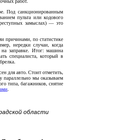
очных работ.
ное. Под санкционированным
ванием пульта или кодового
преступных замыслах) — это
ми причинами, по статистике
ер, нередки случаи, когда
 на заправке. Итог: машина
ать специалиста, который в
брелка.
ен для авто. Стоит отметить,
му параллельно мы оказываем
го типа, багажников, снятие
ами
.
радской области