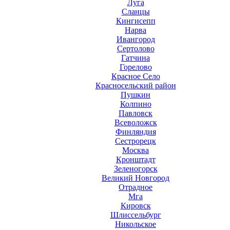
Луга
Сланцы
Кингисепп
Нарва
Ивангород
Сертолово
Гатчина
Горелово
Красное Село
Красносельский район
Пушкин
Колпино
Павловск
Всеволожск
Финляндия
Сестрорецк
Москва
Кронштадт
Зеленогорск
Великий Новгород
Отрадное
Мга
Кировск
Шлиссельбург
Никольское