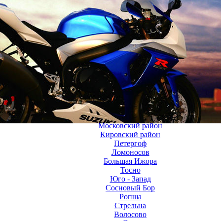
8(98
ГЛАВНАЯ
О НАС
ТАРИФЫ
ЗОНА ОХВАТА
Московский район
Кировский район
Петергоф
Ломоносов
Большая Ижора
Тосно
Юго - Запад
Сосновый Бор
Ропша
Стрельна
Волосово