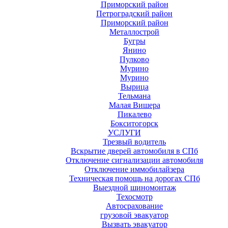
Приморский район
Петроградский район
Приморский район
Металлострой
Бугры
Янино
Пулково
Мурино
Мурино
Вырица
Тельмана
Малая Вишера
Пикалево
Бокситогорск
УСЛУГИ
Трезвый водитель
Вскрытие дверей автомобиля в СПб
Отключение сигнализации автомобиля
Отключение иммобилайзера
Техническая помощь на дорогах СПб
Выездной шиномонтаж
Техосмотр
Автосрахование
грузовой эвакуатор
Вызвать эвакуатор